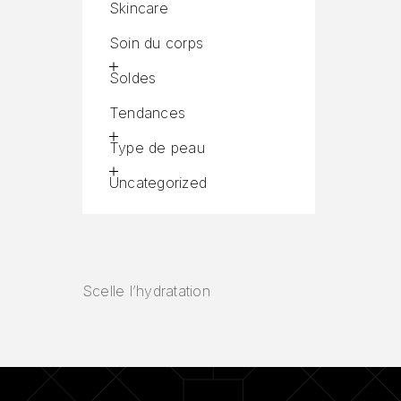
Skincare
Soin du corps
Soldes
Tendances
Type de peau
Uncategorized
Scelle l’hydratation