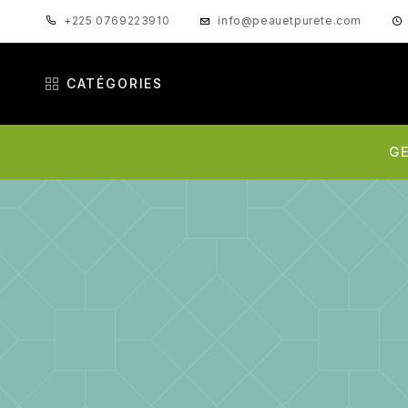
+225 0769223910
info@peauetpurete.com
CATÉGORIES
GE