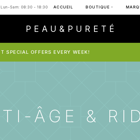
ACCUEIL
BOUTIQUE
MARQ
Lun-Sam: 08:30 - 18:30
PEAU&PURETÉ
T SPECIAL OFFERS EVERY WEEK!
TI-ÂGE & RI